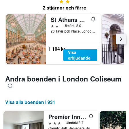
2 stjärnor
2 stjärnor och färre
St Athans Hotel
2 stjärnor
Utmärkt 8,0
20 Tavistock Place, London, Storbritannien
1 104 kr
Visa
erbjudande
Andra boenden i London Coliseum
Visa alla boenden i 931
Premier Inn London County Hall
3 stjärnor
Utmärkt 8,7
County Hall, Belvedere Road, London SE1 7PB, London, Storbritannien