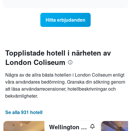
axel
interactive
genomsnittliga
chart
som
rumspriset
visar
för
det
Hitta erbjudanden
varje
genomsnittliga
veckodag.
rumspriset.
Diagrammet
har
1
X-
Topplistade hotell i närheten av
axel
London Coliseum
som
visar
veckodagarna.
Några av de allra bästa hotellen i London Coliseum enligt
Diagrammet
våra användares bedömning. Granska din sökning genom
har
att läsa användarrecensioner, hotellbeskrivningar och
1
Y-
bekvämligheter.
axel
som
visar
Se alla 931 hotell
det
genomsnittliga
Wellington Hotel by Blue Orchid
rumspriset.