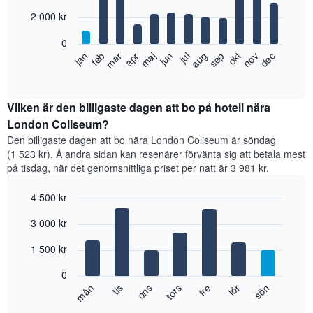
with
12
2 000 kr
bars.
0
Diagrammet
feb
maj
aug
nov
jan
apr
jul
okt
mar
jun
sep
dec
visar
End
of
det
interactive
genomsnittliga
chart
rumspriset
Vilken är den billigaste dagen att bo på hotell nära
månad
London Coliseum?
för
Den billigaste dagen att bo nära London Coliseum är söndag
månad.
(1 523 kr). Å andra sidan kan resenärer förvänta sig att betala mest
Diagrammet
på tisdag, när det genomsnittliga priset per natt är 3 981 kr.
har
1
4 500 kr
X-
axel
Bar
Chart
3 000 kr
graphic.
som
chart
with
visar
7
1 500 kr
månaderna.
bars.
Diagrammet
0
har
Diagrammet
fre
tors
ons
tis
mån
sön
lör
1
visar
End
Y-
of
det