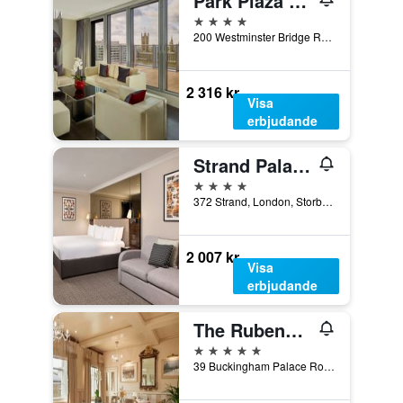
Park Plaza Westminster Bridge London
4 stjärnor
200 Westminster Bridge Road, London, Storbritannien
2 316 kr
Visa
erbjudande
Strand Palace Hotel
4 stjärnor
372 Strand, London, Storbritannien
2 007 kr
Visa
erbjudande
The Rubens at the Palace
5 stjärnor
39 Buckingham Palace Road, London, Storbritannien