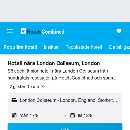
Populära hotell
Insikter
Topplistade hotell
De billiga
Hotell nära London Coliseum, London
Sök och jämför hotell nära London Coliseum från
hundratals resesajter på HotelsCombined och spara.
2 gäster, 1 rum
London Coliseum - London, England, Storbritannien
mån 17/8
-
tis 18/8