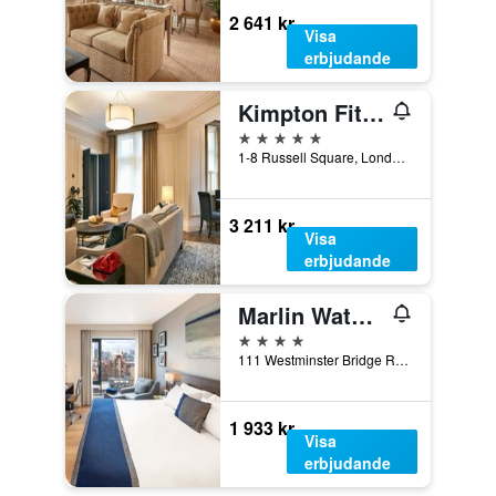
2 641 kr
Visa
erbjudande
Kimpton Fitzroy London
5 stjärnor
1-8 Russell Square, London, Storbritannien
3 211 kr
Visa
erbjudande
Marlin Waterloo
4 stjärnor
111 Westminster Bridge Road, London, Storbritannien
1 933 kr
Visa
erbjudande