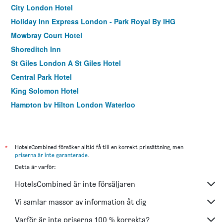
City London Hotel
Holiday Inn Express London - Park Royal By IHG
Mowbray Court Hotel
Shoreditch Inn
St Giles London A St Giles Hotel
Central Park Hotel
King Solomon Hotel
Hampton by Hilton London Waterloo
Holiday Inn Express London - Ealing By IHG
easyHotel London City Shoreditch
London House Hotel
*
HotelsCombined försöker alltid få till en korrekt prissättning, men
priserna är inte garanterade
.
Tavistock Hotel
Detta är varför:
Westbury Hotel
HotelsCombined är inte försäljaren
Best Western Buckingham Palace Rd
Holiday Inn Express London - Stratford By IHG
Vi samlar massor av information åt dig
Ibis London Greenwich
Varför är inte priserna 100 % korrekta?