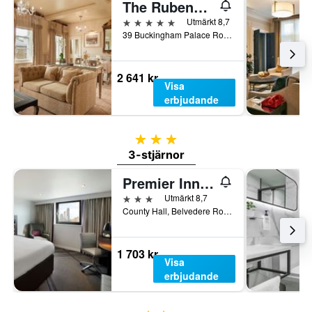
The Rubens at the Palace
5 stjärnor
Utmärkt 8,7
39 Buckingham Palace Road, London, Storbritannien
2 641 kr
Visa
erbjudande
3 stjärnor
3-stjärnor
Premier Inn London County Hall
3 stjärnor
Utmärkt 8,7
County Hall, Belvedere Road, London SE1 7PB, London, Storbritannien
1 703 kr
Visa
erbjudande