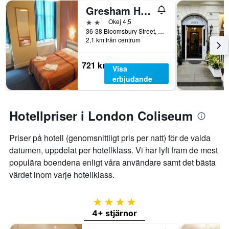
Gresham Hotel Bloomsbury
2 stjärnor
Okej 4,5
36-38 Bloomsbury Street, London, Storbritannien
2,1 km från centrum
721 kr
Visa
erbjudande
Hotellpriser i London Coliseum
Priser på hotell (genomsnittligt pris per natt) för de valda
datumen, uppdelat per hotellklass. Vi har lyft fram de mest
populära boendena enligt våra användare samt det bästa
värdet inom varje hotellklass.
4 stjärnor
4+ stjärnor