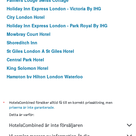
Palmers Lodge Swiss Cottage
Holiday Inn Express London - Victoria By IHG
City London Hotel
Holiday Inn Express London - Park Royal By IHG
Mowbray Court Hotel
Shoreditch Inn
St Giles London A St Giles Hotel
Central Park Hotel
King Solomon Hotel
Hampton by Hilton London Waterloo
Holiday Inn Express London - Ealing By IHG
easyHotel London City Shoreditch
London House Hotel
*
HotelsCombined försöker alltid få till en korrekt prissättning, men
priserna är inte garanterade
.
Tavistock Hotel
Detta är varför:
Westbury Hotel
HotelsCombined är inte försäljaren
Best Western Buckingham Palace Rd