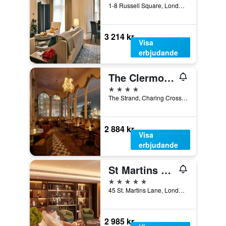
1-8 Russell Square, London, Storbritannien
3 214 kr
Visa
erbjudande
The Clermont London, Charing Cross
4 stjärnor
The Strand, Charing Cross, London WC2N 5HX, London, Storbritannien
2 884 kr
Visa
erbjudande
St Martins Lane London, a Morgans Originals hotel
5 stjärnor
45 St. Martins Lane, London, Storbritannien
2 985 kr