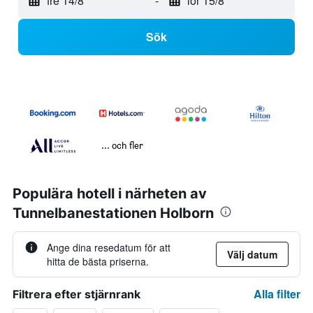
fre 14/8
-
lör 15/8
Sök
... och fler
Populära hotell i närheten av
Tunnelbanestationen Holborn
Ange dina resedatum för att
Välj datum
hitta de bästa priserna.
Alla filter
Filtrera efter stjärnrank