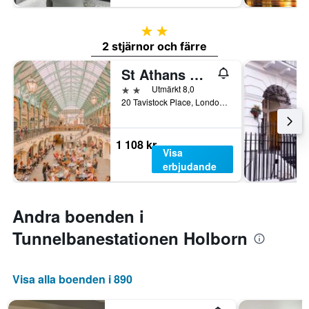
2 stjärnor
2 stjärnor och färre
St Athans Hotel
2 stjärnor
Utmärkt 8,0
20 Tavistock Place, London, Storbritannien
1 108 kr
Visa
erbjudande
Andra boenden i
Tunnelbanestationen Holborn
Visa alla boenden i 890