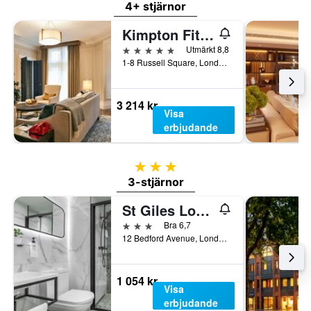
4+ stjärnor
Kimpton Fitzroy London
5 stjärnor
Utmärkt 8,8
1-8 Russell Square, London, Storbritannien
3 214 kr
Visa
erbjudande
3 stjärnor
3-stjärnor
St Giles London A St Giles Hotel
3 stjärnor
Bra 6,7
12 Bedford Avenue, London, Storbritannien
1 054 kr
Visa
erbjudande