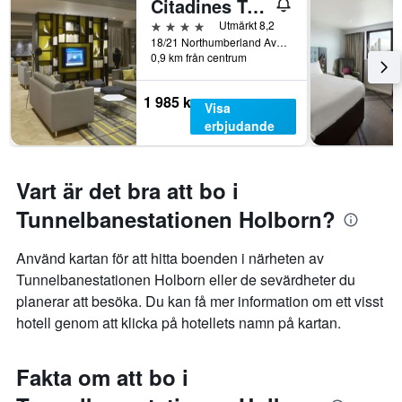
Citadines Trafalgar Square London
4 stjärnor
Utmärkt 8,2
18/21 Northumberland Avenue, London, Storbritannien
0,9 km från centrum
1 985 kr
Visa
erbjudande
Vart är det bra att bo i
Tunnelbanestationen Holborn?
Använd kartan för att hitta boenden i närheten av
Tunnelbanestationen Holborn eller de sevärdheter du
planerar att besöka. Du kan få mer information om ett visst
hotell genom att klicka på hotellets namn på kartan.
Fakta om att bo i