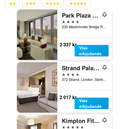
Park Plaza Westminster Bridge London
4 stjärnor
200 Westminster Bridge Road, London, Storbritannien
2 337 kr
Visa
erbjudande
Strand Palace Hotel
4 stjärnor
372 Strand, London, Storbritannien
2 017 kr
Visa
erbjudande
Kimpton Fitzroy London
5 stjärnor