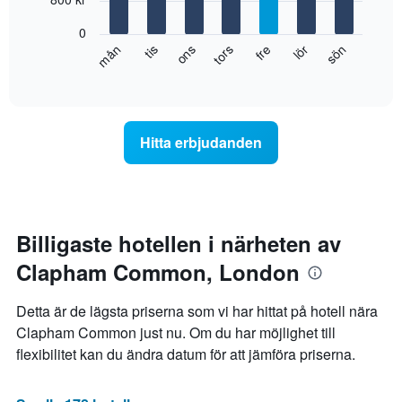
månaderna.
bars.
Diagrammet
0
har
Diagrammet
fre
tors
ons
tis
mån
sön
lör
1
visar
End
Y-
of
det
axel
interactive
genomsnittliga
chart
som
rumspriset
visar
för
det
Hitta erbjudanden
varje
genomsnittliga
veckodag.
rumspriset.
Diagrammet
har
1
X-
Billigaste hotellen i närheten av
axel
Clapham Common, London
som
visar
veckodagarna.
Detta är de lägsta priserna som vi har hittat på hotell nära
Diagrammet
Clapham Common just nu. Om du har möjlighet till
har
flexibilitet kan du ändra datum för att jämföra priserna.
1
Y-
axel