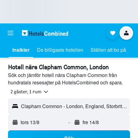
Insikter
De billigaste hotellen
Ställen att bo på
Hotell nära Clapham Common, London
Sök och jämför hotell nära Clapham Common från
hundratals resesajter på HotelsCombined och spara.
2 gäster, 1 rum
Clapham Common - London, England, Storbritannien
tors 13/8
-
fre 14/8