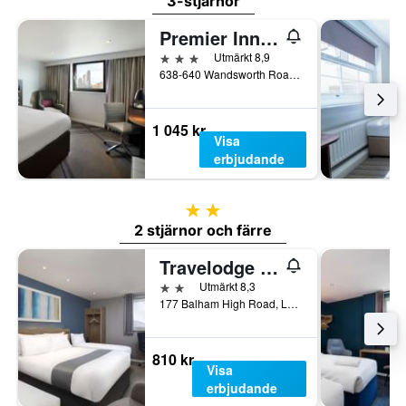
3-stjärnor
Premier Inn London Clapham
3 stjärnor
Utmärkt 8,9
638-640 Wandsworth Road, London, Storbritannien
1 045 kr
Visa
erbjudande
2 stjärnor
2 stjärnor och färre
Travelodge London Balham
2 stjärnor
Utmärkt 8,3
177 Balham High Road, London, Storbritannien
810 kr
Visa
erbjudande