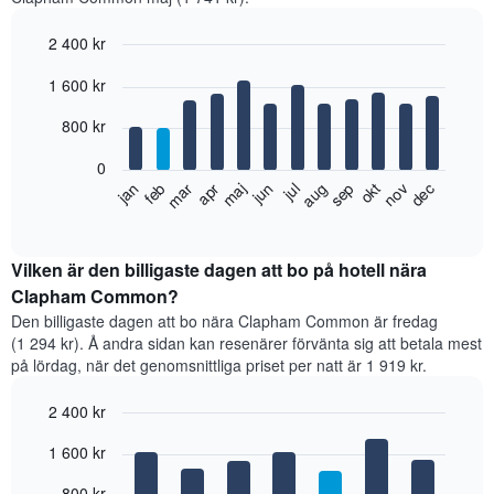
2 400 kr
Bar
Chart
1 600 kr
graphic.
chart
with
12
800 kr
bars.
0
Diagrammet
feb
maj
aug
nov
jan
apr
jul
okt
mar
jun
sep
dec
visar
End
of
det
interactive
genomsnittliga
chart
rumspriset
Vilken är den billigaste dagen att bo på hotell nära
månad
Clapham Common?
för
Den billigaste dagen att bo nära Clapham Common är fredag
månad.
(1 294 kr). Å andra sidan kan resenärer förvänta sig att betala mest
Diagrammet
på lördag, när det genomsnittliga priset per natt är 1 919 kr.
har
1
2 400 kr
X-
axel
Bar
Chart
1 600 kr
graphic.
som
chart
with
visar
7
800 kr