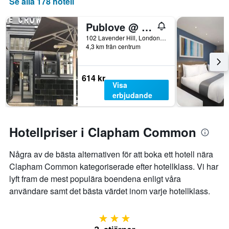
Se alla 178 hotell
som
visar
det
Publove @ The Crown, Battersea - Hostel
genomsnittliga
102 Lavender Hill, London, Storbritannien
rumspriset.
4,3 km från centrum
614 kr
Visa
erbjudande
Hotellpriser i Clapham Common
Några av de bästa alternativen för att boka ett hotell nära
Clapham Common kategoriserade efter hotellklass. Vi har
lyft fram de mest populära boendena enligt våra
användare samt det bästa värdet inom varje hotellklass.
3 stjärnor